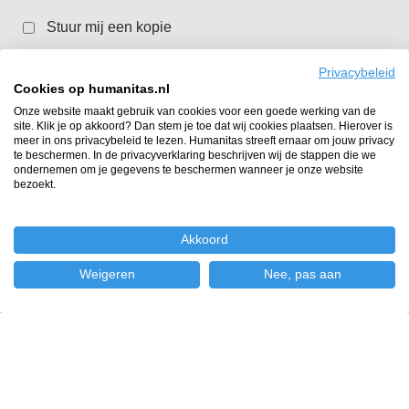
Stuur mij een kopie
Privacybeleid
Verzenden
Cookies op humanitas.nl
Onze website maakt gebruik van cookies voor een goede werking van de
site. Klik je op akkoord? Dan stem je toe dat wij cookies plaatsen. Hierover is
We gebruiken je gegevens om contact met je op te
meer in ons privacybeleid te lezen. Humanitas streeft ernaar om jouw privacy
nemen over de vacature.
Wil je meer weten? Lees dan
te beschermen. In de privacyverklaring beschrijven wij de stappen die we
ondernemen om je gegevens te beschermen wanneer je onze website
onze volledige
privacyverklaring
.
bezoekt.
Akkoord
Weigeren
Nee, pas aan
Vinden-en binden
©
2024
-
Sitemap
-
Privacy verklaring
Dit initiatief wordt mede mogelijk gemaakt
door
Fonds 1818
en
Oranje Fonds