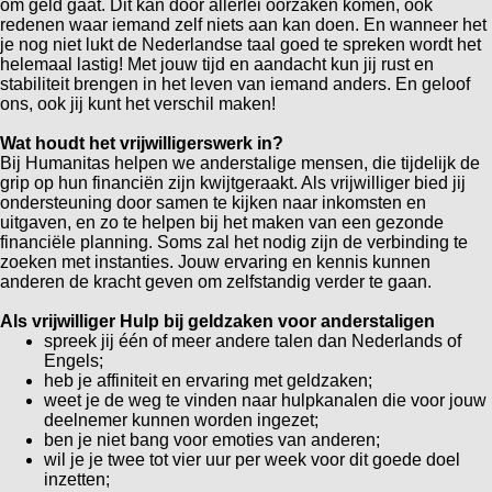
om geld gaat. Dit kan door allerlei oorzaken komen, ook
redenen waar iemand zelf niets aan kan doen. En wanneer het
je nog niet lukt de Nederlandse taal goed te spreken wordt het
helemaal lastig! Met jouw tijd en aandacht kun jij rust en
stabiliteit brengen in het leven van iemand anders. En geloof
ons, ook jij kunt het verschil maken!
Wat houdt het vrijwilligerswerk in?
Bij Humanitas helpen we anderstalige mensen, die tijdelijk de
grip op hun financiën zijn kwijtgeraakt. Als vrijwilliger bied jij
ondersteuning door samen te kijken naar inkomsten en
uitgaven, en zo te helpen bij het maken van een gezonde
financiële planning. Soms zal het nodig zijn de verbinding te
zoeken met instanties. Jouw ervaring en kennis kunnen
anderen de kracht geven om zelfstandig verder te gaan.
Als vrijwilliger Hulp bij geldzaken voor anderstaligen
spreek jij één of meer andere talen dan Nederlands of
Engels;
heb je affiniteit en ervaring met geldzaken;
weet je de weg te vinden naar hulpkanalen die voor jouw
deelnemer kunnen worden ingezet;
ben je niet bang voor emoties van anderen;
wil je je twee tot vier uur per week voor dit goede doel
inzetten;