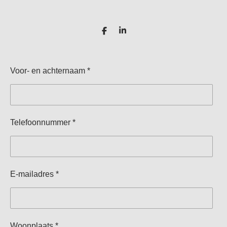
D
S
e
h
l
a
e
r
n
e
Voor- en achternaam *
Telefoonnummer *
E-mailadres *
Woonplaats *