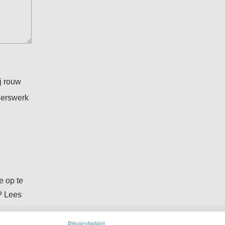
ij rouw
igerswerk
e op te
? Lees
Privacybeleid