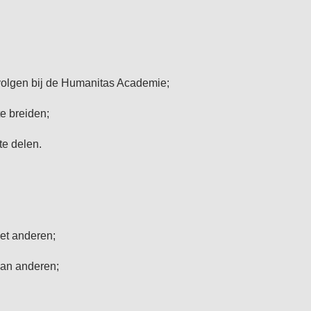
 volgen bij de Humanitas Academie;
e breiden;
 te delen.
met anderen;
van anderen;