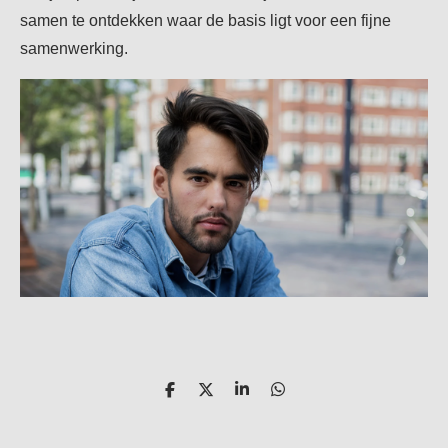
samen te ontdekken waar de basis ligt voor een fijne
samenwerking.
D
D
S
D
e
e
h
e
l
e
a
l
e
l
r
e