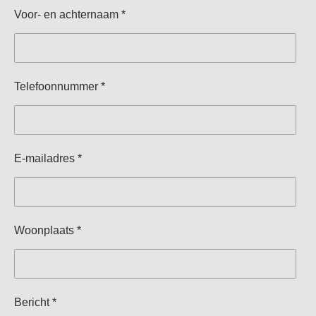
n
e
n
Voor- en achternaam *
Telefoonnummer *
E-mailadres *
Woonplaats *
Bericht *